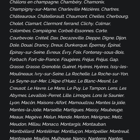
Châlons en champagne
Chambéry
Chamonix
,
,
,
Champigny-sur-Marne
Charleville Mézières
Chartres
,
,
,
Châteauroux
Châtellerault
Chaumont
Chelles
Cherbourg
,
,
,
,
,
Cholet
Clamart
Clermont ferrand
Clichy
Colmar
,
,
,
,
,
Colombes
Compiègne
Corbeil-Essonnes
Corte
,
,
,
,
Courbevoie
Créteil
Dax
Decazeville
Dieppe
Digne
Dijon
,
,
,
,
,
,
,
Dole
Douai
Drancy
Dreux
Dunkerque
Épernay
Épinal
,
,
,
,
,
,
,
Épinay-sur-Seine
Évreux
Évry
Foix
Fontenay-sous-Bois
,
,
,
,
,
Forbach
Fort-de-France
Fougères
Fréjus
Fréjus
Gap
,
,
,
,
,
,
Grasse
Grasse
Grenoble
Guéret
Hyères
Hyères
Issy-les-
,
,
,
,
,
,
Moulineaux
Ivry-sur-Seine
La Rochelle
La Roche-sur-Yon
,
,
,
,
La Seyne-sur-Mer
L'Alpe d'Huez
Le Blanc-Mesnil
Le
,
,
,
Creusot
Le Havre
Le Mans
Le Puy
Le Tampon
Lens
Les
,
,
,
,
,
,
Abymes
Levallois-Perret
Lille
Limoges
Lons le Saunier
,
,
,
,
,
Lyon
Macôn
Maisons-Alfort
Mamoudzou
Mantes la jolie
,
,
,
,
,
Mantes-la-Jolie
Marseille
Martigues
Massy
Maubeuge
,
,
,
,
,
Meaux
Megève
Melun
Mende
Menton
Mérignac
Metz
,
,
,
,
,
,
,
Meudon
Millau
Monaco
Montargis
Montauban
,
,
,
,
,
Montbéliard
Montélimar
Montluçon
Montpellier
Montreuil
,
,
,
,
,
Montrouge
Moulins
Mulhouse
Nancy
Nanterre
Nantes
,
,
,
,
,
,