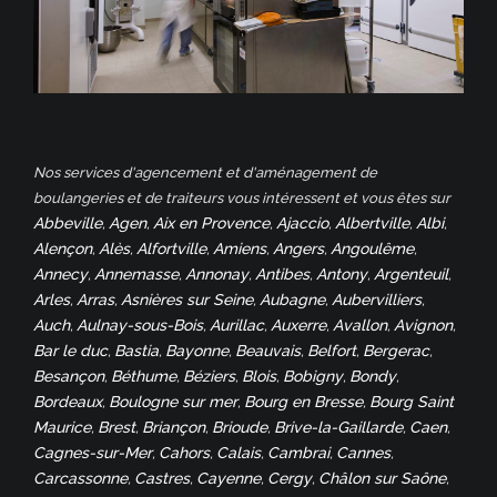
Nos services d'agencement et d'aménagement de
boulangeries et de traiteurs vous intéressent et vous êtes sur
Abbeville
Agen
Aix en Provence
Ajaccio
Albertville
Albi
,
,
,
,
,
,
Alençon
Alès
Alfortville
Amiens
Angers
Angoulême
,
,
,
,
,
,
Annecy
Annemasse
Annonay
Antibes
Antony
Argenteuil
,
,
,
,
,
,
Arles
Arras
Asnières sur Seine
Aubagne
Aubervilliers
,
,
,
,
,
Auch
Aulnay-sous-Bois
Aurillac
Auxerre
Avallon
Avignon
,
,
,
,
,
,
Bar le duc
Bastia
Bayonne
Beauvais
Belfort
Bergerac
,
,
,
,
,
,
Besançon
Béthume
Béziers
Blois
Bobigny
Bondy
,
,
,
,
,
,
Bordeaux
Boulogne sur mer
Bourg en Bresse
Bourg Saint
,
,
,
Maurice
Brest
Briançon
Brioude
Brive-la-Gaillarde
Caen
,
,
,
,
,
,
Cagnes-sur-Mer
Cahors
Calais
Cambrai
Cannes
,
,
,
,
,
Carcassonne
Castres
Cayenne
Cergy
Châlon sur Saône
,
,
,
,
,