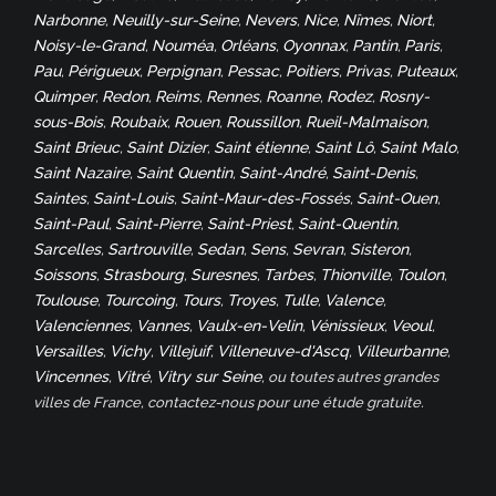
Narbonne
Neuilly-sur-Seine
Nevers
Nice
Nîmes
Niort
,
,
,
,
,
,
Noisy-le-Grand
Nouméa
Orléans
Oyonnax
Pantin
Paris
,
,
,
,
,
,
Pau
Périgueux
Perpignan
Pessac
Poitiers
Privas
Puteaux
,
,
,
,
,
,
,
Quimper
Redon
Reims
Rennes
Roanne
Rodez
Rosny-
,
,
,
,
,
,
sous-Bois
Roubaix
Rouen
Roussillon
Rueil-Malmaison
,
,
,
,
,
Saint Brieuc
Saint Dizier
Saint étienne
Saint Lô
Saint Malo
,
,
,
,
,
Saint Nazaire
Saint Quentin
Saint-André
Saint-Denis
,
,
,
,
Saintes
Saint-Louis
Saint-Maur-des-Fossés
Saint-Ouen
,
,
,
,
Saint-Paul
Saint-Pierre
Saint-Priest
Saint-Quentin
,
,
,
,
Sarcelles
Sartrouville
Sedan
Sens
Sevran
Sisteron
,
,
,
,
,
,
Soissons
Strasbourg
Suresnes
Tarbes
Thionville
Toulon
,
,
,
,
,
,
Toulouse
Tourcoing
Tours
Troyes
Tulle
Valence
,
,
,
,
,
,
Valenciennes
Vannes
Vaulx-en-Velin
Vénissieux
Veoul
,
,
,
,
,
Versailles
Vichy
Villejuif
Villeneuve-d'Ascq
Villeurbanne
,
,
,
,
,
Vincennes
Vitré
Vitry sur Seine
,
,
, ou toutes autres grandes
villes de France, contactez-nous pour une étude gratuite.